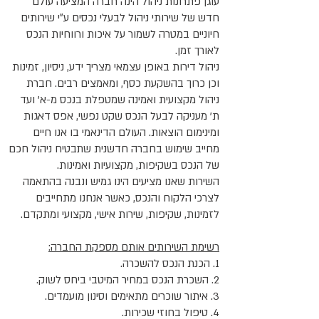
עוגן פתרונות ניהול הינה חברה המציעה עולם
חדש של שירותי ניהול לבעלי נכסים ע״י שירותים
חיוניים במטרה לשמור על איכות ורווחיות הנכס
לאורך זמן.
ניהול דירות באופן עצמאי מצריך ידע, ניסיון, זמינות
וכן כרוך בהשקעת כסף, ומאמצים רבים. חברת
ניהול מקצועית ואמינה שמטפלת בנכס מ-א' ועד
ת' מעניקה לבעל הנכס שקט נפשי, אפס דאגות
ומינימום הוצאות. העולם הדינאמי בו אנו חיים
מחייב שימוש בחברה חדשנית שתבטיח ניהול חכם
של הנכס בשקיפות, מקצועיות ואמינות.
השירות שאנו מציעים הינו גמיש ונבנה בהתאמה
לצרכי הלקוח והנכס, כאשר אנחנו מתחייבים
לזמינות, שקיפות, שירות אישי, מקצועי ומתקדם.
רשימת השירותים אותם מספקת החברה:
1. הכנת הנכס להשכרה.
2. השכרת הנכס במחיר המיטבי ביחס לשוק.
3. איתור שוכרים מתאימים וסינון מועמדים.
4. טיפול בחוזי שכירות.